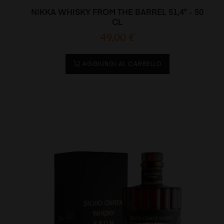
NIKKA WHISKY FROM THE BARREL 51,4° - 50
CL
Prezzo
49,00 €
AGGIUNGI AL CARRELLO