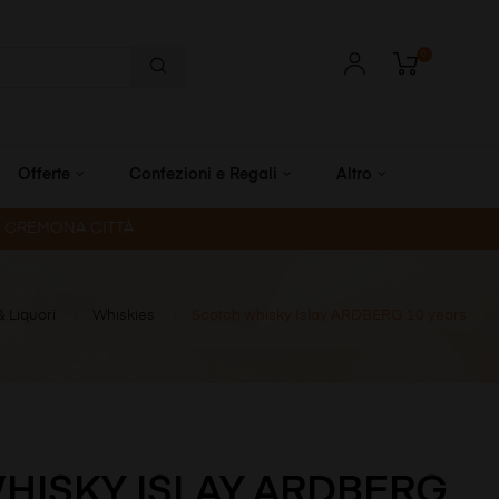
0
Offerte
Confezioni e Regali
Altro
R CREMONA CITTÀ
 & Liquori
Whiskies
Scotch whisky Islay ARDBERG 10 years
HISKY ISLAY ARDBERG