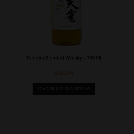
Tenjaku Blended Whisky - 700 Ml
Prezzo
39,00 €
AGGIUNGI AL CARRELLO