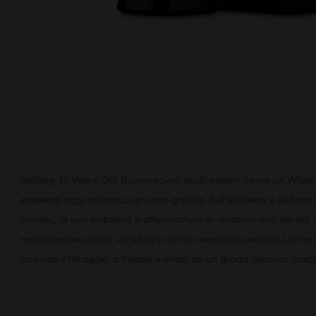
Ardbeg 10 Years Old Riconosciuto dagli esperti come un Whisky str
presenta oggi nella nuova veste grafica dell'etichetta e dell'as
mondo, la sua torbosità e affumicatura lo rendono uno dei più c
naturalmente dolce, un whisky con un equilibrio perfetto.La maggio
non usa il filtraggio a freddo e infatti ha un grado alcolico m