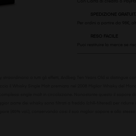
Con Carta di credito o PayPa
SPEDIZIONE GRATUIT
Per ordini a partire da 98€, a
RESO FACILE
Puoi restituire la merce se ri
aordinario a tutti gli effetti, Ardbeg Ten Years Old si distingue come 
tuccio il Whisky Single Malt premiato nel 2008 Miglior Whisky del Mo
omplessi single malt in circolazione. Nonostante questo il sapore di 
r parte dei whisky sono filtrati a freddo (chill-filtered) per ridurre 
aggiore (46% vol.), conservando cosi il suo miglior sapore e allo s