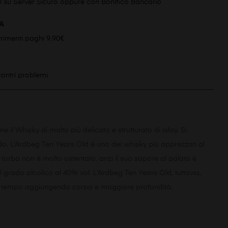
l su Server Sicuro oppure con Bonifico Bancario
A
ltrimenti paghi 9.90€
scontri problemi
il Whisky di malto più delicato e strutturato di Islay. Si
ndo. L'Ardbeg Ten Years Old è uno dei whisky più apprezzati al
torba non è molto ostentato, anzi il suo sapore al palato è
il grado alcolico al 40% vol. L'Ardbeg Ten Years Old, tuttavia,
tesso tempo aggiungendo corpo e maggiore profondità.