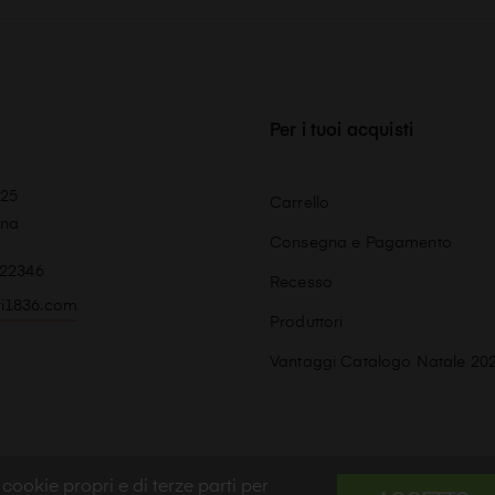
Per i tuoi acquisti
 25
Carrello
ona
Consegna e Pagamento
 22346
Recesso
ri1836.com
Produttori
Vantaggi Catalogo Natale 20
k
cookie propri e di terze parti per