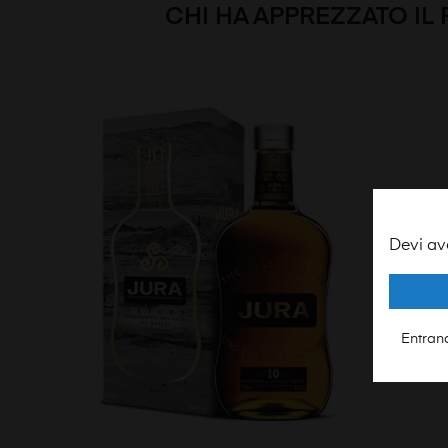
CHI HA APPREZZATO IL
Devi av
Entrand