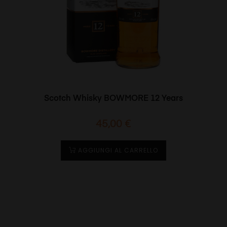
Scotch Whisky BOWMORE 12 Years
Prezzo
45,00 €
AGGIUNGI AL CARRELLO