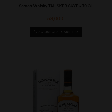
Scotch Whisky TALISKER SKYE - 70 Cl.
Prezzo
53,00 €
AGGIUNGI AL CARRELLO