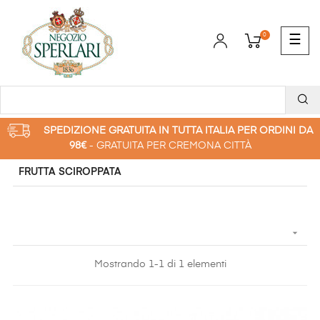
0
navi
☰
Togg
SPEDIZIONE GRATUITA IN TUTTA ITALIA PER ORDINI DA
98€
- GRATUITA PER CREMONA CITTÀ
FRUTTA SCIROPPATA

Mostrando 1-1 di 1 elementi