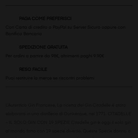
PAGA COME PREFERISCI
Con Carta di credito o PayPal su Server Sicuro oppure con
Bonifico Bancario
SPEDIZIONE GRATUITA
Per ordini a partire da 98€, altrimenti paghi 9.90€
RESO FACILE
Puoi restituire la merce se riscontri problemi
L’Autentico Gin Francese. La ricetta del Gin Citadelle è stata
elaborata in una distilleria di Dunkerque, nel 1771. CITADELLE
– IL SOLO GIN CON 19 SPEZIE Citadelle gin è oggi il solo gin
al mondo fatto con 19 spezie diverse. Queste Spezie danno a