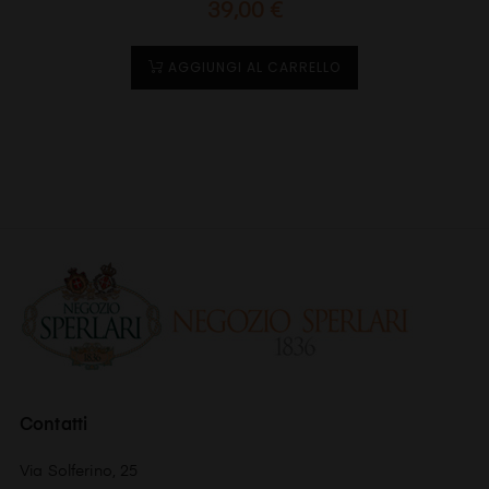
Prezzo
39,00 €
AGGIUNGI AL CARRELLO
Contatti
Via Solferino, 25