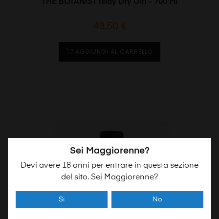
THE BOTANIST Islay Dry Gin - 700 Ml
Prezzo
43,50 €
AGGIUNGI AL CARRELLO
Sei Maggiorenne?
Devi avere 18 anni per entrare in questa sezione
del sito. Sei Maggiorenne?
Si
No