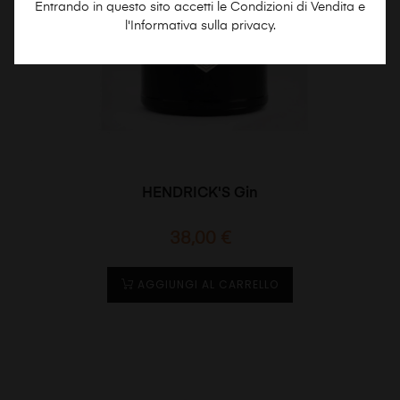
Entrando in questo sito accetti le Condizioni di Vendita e
l'Informativa sulla privacy.
HENDRICK'S Gin
Prezzo
38,00 €
AGGIUNGI AL CARRELLO