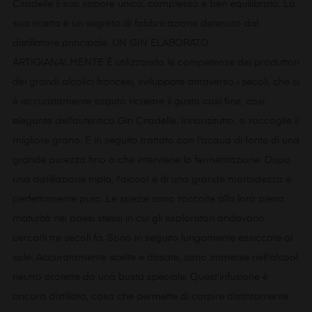
Citadelle il suo sapore unico, complesso e ben equilibrato. La
sua ricetta è un segreto di fabbricazione detenuto dal
distillatore principale. UN GIN ELABORATO
ARTIGIANALMENTE È utilizzando le competenze dei produttori
dei grandi alcolici francesi, sviluppate attraverso i secoli, che si
è accuratamente saputo ricreare il gusto così fine, così
elegante dell’autentico Gin Citadelle. Innanzitutto, si raccoglie il
migliore grano. È in seguito trattato con l'acqua di fonte di una
grande purezza fino a che interviene la fermentazione. Dopo
una distillazione tripla, l'alcool è di una grande morbidezza e
perfettamente puro. Le spezie sono raccolte alla loro piena
maturità nei paesi stessi in cui gli esploratori andavano
cercarli tre secoli fa. Sono in seguito lungamente essiccate al
sole. Accuratamente scelte e dosate, sono immerse nell'alcool
neutro protette da una busta speciale. Quest'infusione è
ancora distillata, cosa che permette di carpire distintamente