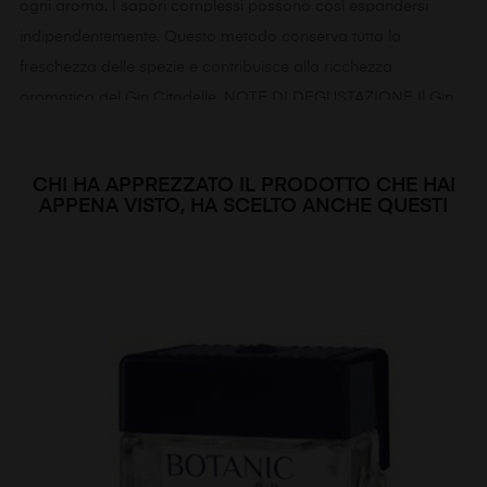
ogni aroma. I sapori complessi possono così espandersi
indipendentemente. Questo metodo conserva tutta la
freschezza delle spezie e contribuisce alla ricchezza
aromatica del Gin Citadelle. NOTE DI DEGUSTAZIONE Il Gin
Citadelle profuma di ginepro e di agrumi. È elegante, rotondo
e morbido . Ha una buona tenuta e lascia esprimere la
CHI HA APPREZZATO IL PRODOTTO CHE HAI
complessità sottile dei suoi aromi nel finale.
APPENA VISTO, HA SCELTO ANCHE QUESTI
Informazioni tecniche
Tipologia:
Gin
Produttore:
Citadelle
Nazione:
Francia
Varietà Gin:
London
Gradazione:
44%
Formato:
cl.70