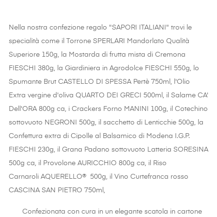
Nella nostra confezione regalo "SAPORI ITALIANI" trovi le
specialità come il Torrone SPERLARI Mandorlato Qualità
Superiore 150g, la Mostarda di frutta mista di Cremona
FIESCHI 380g, la Giardiniera in Agrodolce FIESCHI 550g, lo
Spumante Brut CASTELLO DI SPESSA Pertè 750ml, l'Olio
Extra vergine d'oliva QUARTO DEI GRECI 500ml, il Salame CA'
Dell'ORA 800g ca, i Crackers Forno MANINI 100g, il Cotechino
sottovuoto NEGRONI 500g, il sacchetto di Lenticchie 500g, la
Confettura extra di Cipolle al Balsamico di Modena I.G.P.
FIESCHI 230g, il Grana Padano sottovuoto Latteria SORESINA
500g ca, il Provolone AURICCHIO 800g ca, il Riso
Carnaroli
AQUERELLO® 500g, il Vino Curtefranca rosso
CASCINA SAN PIETRO 750ml,
Confezionata con cura in un elegante scatola in cartone