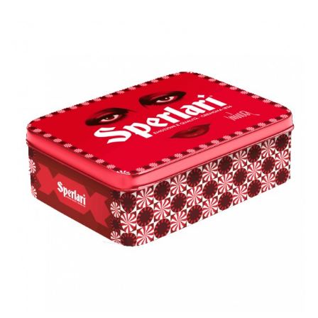
Cotechino sottovuoto NEGRONI 500g - INGREDIENTI:
Carne
di Suino, Cotenna, grasso di suino, sale, spezie e piante
aromatiche, aromi naturali, antiossidante (ascorbato di sodio),
conservante (nitrito di sodio).
VALORI NUTRIZIONALI per
100g:
Energia 1.1148
Kj/276Kcal - Grassi 20g
di cui acidi
grassi saturi 6,5g - Carboidrati 0g di cui zuccheri 0g -
Proteine 24g - Sale 2,1g.
Sacchetto di Lenticchie 500g -
INGREDIENTI:
Lenticchie.
VALORI NUTRIZIONALI per
100g:
Energia 1.438
Kj/339Kcal - Grassi 2g
di cui acidi grassi
saturi 0,3g - Carboidrati 24g di cui zuccheri 2,4g - Fibre 13g -
Proteine 26g - Sale 2g.
Confettura extra di Cipolle al Balsamico di Modena I.G.P.
FIESCHI 230g - INGREDIENTI:
CIPOLLE