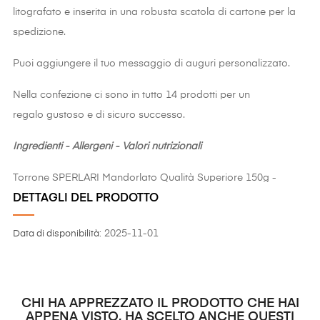
litografato e inserita in una robusta scatola di cartone per la
spedizione.
Puoi aggiungere il tuo messaggio di auguri personalizzato.
Nella confezione ci sono in tutto 14 prodotti per un
regalo gustoso e di sicuro successo.
Ingredienti - Allergeni - Valori nutrizionali
Torrone SPERLARI Mandorlato Qualità Superiore 150g -
INGREDIENTI:
DETTAGLI DEL PRODOTTO
MANDORLE
(50%), miele (21%),zucchero,
sciroppo di glucosio, sciroppo di glucosio - fruttosio, ostie
2025-11-01
Data di disponibilità:
(amido di patate, acqua), albume d'
uovo
in polvere, aroma
naturale, aroma naturale di vaniglia. Può contenere altra
frutta a guscio, latte e soia. SENZA GLUTINE. VALORI
NUTRIZIONALI per 100g:
Energia 2.119
Kj/506Kcal - Grassi
CHI HA APPREZZATO IL PRODOTTO CHE HAI
APPENA VISTO, HA SCELTO ANCHE QUESTI
26g
di cui acidi grassi saturi 2,3g - Carboidrati 50g di cui