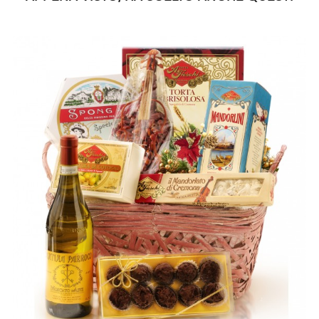
zuccheri 45g - Proteine 12g - Sale 0,02g.
Mostarda di frutta mista di Cremona FIESCHI 380g -
INGREDIENTI:
frutta candita assortita in proporzione variabile
(fichi,pere bianche, pesche, albicocche, ciliegie rosse,
clementine, zucchero, sciroppo di glucosio. Coloranti E127
(ciliegie).Conservanti: sorbato potassio E202,ANIDRIDE
SOLFOROSA E220 (come residuo)),sciroppo di glucosio,
aroma SENAPE. Conservanti: sorbato di potassio
E202.Prodotto in uno stabilimento che utilizza anche frutta a
guscio. SENZA GLUTINE.VALORI NUTRIZIONALI per
100g:
Energia 1.156
Kj/272Kcal - Grassi 0,2g
di cui acidi grassi
saturi 0,1g - Carboidrati 66,3g di cui zuccheri 62,7g - Proteine
0,2g - Sale 0,23g.
Giardiniera in agrodolce FIESCHI 550g -