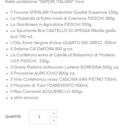
Nella confezione "SAPORI ITALIANI" trovi:
Il Torrone SPERLARI Mandorlato Qualità Superiore 150g.
La Mostarda di frutta mista di Cremona FIESCHI 380g.
La Giardiniera in Agrodolce FIESCHI 550g.
Lo Spumante Brut CASTELLO DI SPESSA Ribolla gialla
brut 750 ml.
L'Olio Extra Vergine d'oliva QUARTO DEI GRECI 500ml.
Il Salame CA' Dell'ORA 800 g ca.
La Confettura extra di Cipolle al Balsamico di Modena
I.G.P. FIESCHI 230g.
Il Grana Padano sottovuoto Latteria SORESINA 500g ca.
Il Provolone AURICCHIO 800g ca.
Il Vino Curtefranca rosso CASCINA SAN PIETRO 750ml.
Il Moscato di Trani TORREVENTO 500ml.
Il Riso Carnaroli ACQUERELLO 500gr.
e altro ancora.
QUANTITÀ