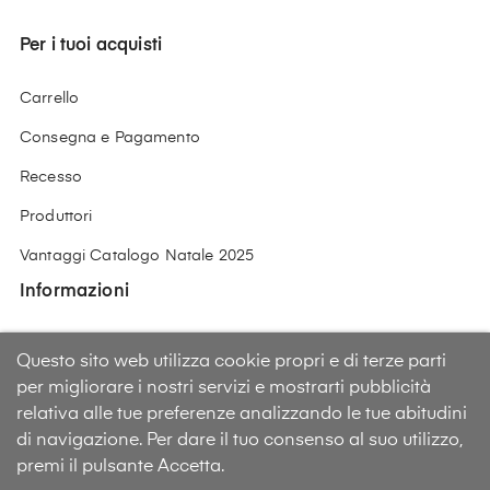
Per i tuoi acquisti
Carrello
Consegna e Pagamento
Recesso
Produttori
Vantaggi Catalogo Natale 2025
Informazioni
Chi Siamo
Questo sito web utilizza cookie propri e di terze parti
Condizioni di Vendita
per migliorare i nostri servizi e mostrarti pubblicità
relativa alle tue preferenze analizzando le tue abitudini
Informativa sulla Privacy
di navigazione. Per dare il tuo consenso al suo utilizzo,
Assistenza
premi il pulsante Accetta.